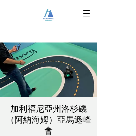
加利福尼亞州洛杉磯
（阿納海姆）亞馬遜峰
會